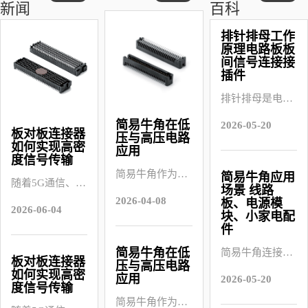
新闻
百科
排针排母工作
原理电路板板
间信号连接接
插件
排针排母是电子
行业中基础、应
简易牛角在低
2026-05-20
板对板连接器
用广泛的电路板
压与高压电路
如何实现高密
应用
板间信号连接接
度信号传输
插件，几乎存在
简易牛角作为电
简易牛角应用
随着5G通信、智
场景 线路
于所有电子设备
子连接件的重要
2026-04-08
能终端、新能源
板、电源模
2026-06-04
中。它由排针
类型，在低压与
块、小家电配
汽车以及工业自
（公头）和排母
件
高压电路中都有
动化设备快速发
（母头）两部分
广泛应用，其性
简易牛角在低
简易牛角连接器
展，电子产品内
板对板连接器
压与高压电路
组成，通过插拔
能稳定性直接影
是电子行业中应
如何实现高密
部空间越来越紧
应用
2026-05-20
方式实现两块电
响电路稳定和设
度信号传输
用广泛的低成本
凑，而数据传输
简易牛角作为电
路板之间的电气
备可靠性。围绕