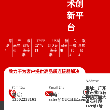
术创
新平
台
意
产
板
TYPE-
USB
新
关
联
昂
品展
对板
C连接
IF认证
闻资
于意
系意
4
示
连接
器
连接
讯
昂
昂
器
器
4
4
致力于为客户提供高品质连接器解决
方案
Address:
Call Us:
Email Us:
地址：广东
省东莞市石
电话：
邮箱：
排镇东园大
13502238161
sales@YUCHIE.com
道石排段
149号1号