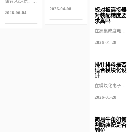
插接件，因外形
随着5G通信、智
需求却不断增
子连接件的重要
连接，完成信号
“简易牛角在低
类似牛角而得
2026-04-08
能终端、新能源
板对板连接器
加。在这种背景
2026-06-04
类型，在低压与
和电源的传输
压与高压电路应
对装配精度要
名，具有结构简
汽车以及工业自
下，板对板连接
求高吗
高压电路中都有
用”，可以从材
单、安装便捷、
动化设备快速发
器凭借高集成
广泛应用，其性
质选择、电流承
在高集成度电子
插拔稳定、性价
展，电子产品内
度、高可靠性和
能稳定性直接影
载能力、绝缘性
产品中，板对板
比高等特点。作
部空间越来越紧
高传输效率，成
2026-01-28
响电路稳定和设
能
连接器的应用越
为电路板与外部
凑，而数据传输
为现代电子设备
备可靠性。围绕
来越普遍。不少
设备或模块之间
需求却不断增
“简易牛角在低
用户在选型阶段
的桥梁，简易牛
排针排母是否
加。在这种背景
压与高压电路应
适合模块化设
会关注一个问
角连接器广泛应
下，板对板连接
计
用”，可以从材
题，板对板连接
用于线路板
器凭借高集成
质选择、电流承
在模块化电子设
器对装配精度要
度、高可靠性和
载能力、绝缘性
计中，排针排母
求是否较高。这
高传输效率，成
2026-01-28
能
是否适合应用，
一问题直接关系
为现代电子设备
是很多用户在方
到装配工艺控制
案初期都会关注
与成品稳定性。
简易牛角如何
判断装配是否
的问题。模块化
从结构特性来
到位