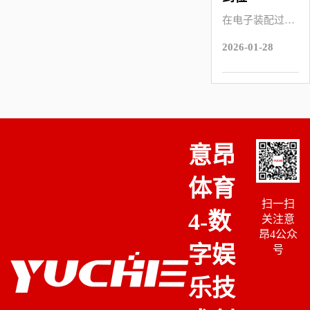
设计强调结构拆
看，板对板连接
在电子装配过程
装便利性与功能
器通常具备较小
中，简易牛角作
扩展能力，连接
针距与紧凑
2026-01-28
为常见的板端连
器的稳定性与通
接器，装配是否
用性显得尤为重
到位直接关系到
要。排针排母具
电路稳定性与后
备结构简单、规
期使用可靠性。
格丰富的特点
意昂
很多用户在实际
装配完成后，往
体育
往难以直观判断
扫一扫
简易牛角是否完
4-数
关注意
全插合，这种情
昂4公众
况在批量生产中
字娱
号
尤为常见
乐技