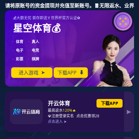
意昂4
Previous
Nex
意昂4电子·探
索高精密智造
领域的创新力