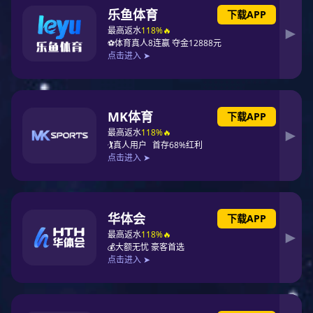
品质
性价
超速
诚信
售后
保障
比高
货期
服务
无忧
Quality
High cost
Speeding
Honest
Worry-
assurance
performance
delivery
service
free after-
time
sales
service
产品中心