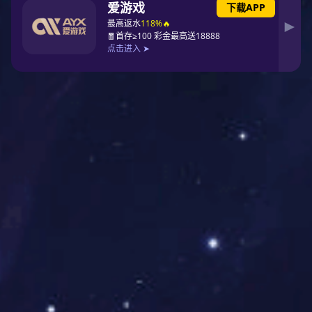
板对
高速
排针
排母
简牛
电源
板连
线缆
连接
连接
牛角
连接
接器
系列
器
器
系列
器
金手
TYPE-
USB
HDMI
PC/104
PCIE
指插
C连
连接
连接
连接
连接
槽连
接器
器
器
器
器
接器