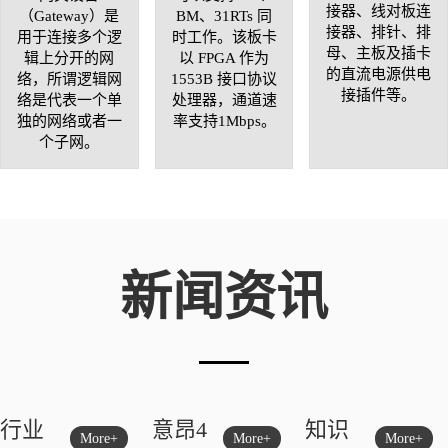
接器、线对板连
（Gateway）是
BM、31RTs 同
接器、排针、排
用于连接多个逻
时工作。该板卡
母、主板及插卡
辑上分开的网
以 FPGA 作为
的直流电源供电
络，所谓逻辑网
1553B 接口协议
接插件等。
络是代表一个单
处理器，通道速
独的网络或者一
率支持1Mbps。
个子网。
新闻资讯
行业
意昂4
知识
More+
More+
More+