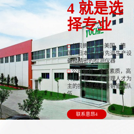
4 就是选
择专业
□
公司拥有来自美国、德
国、日本等具有先进生产设
备和精密的检测仪器
□
公司拥有一支高素质，高
科技专业人才和管理人才为
主的技术队伍和营销管理队
伍
联系意昂4